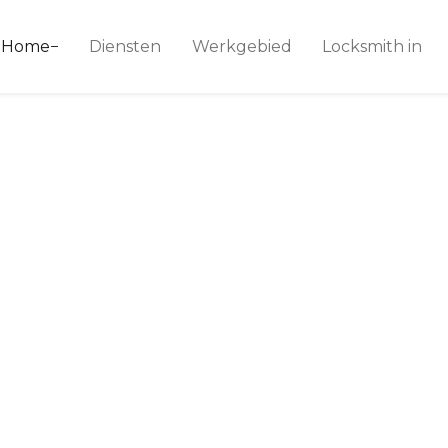
ice 24
Home
Diensten
Werkgebied
Locksmith in