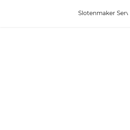
Home
»
Slotenmaker Serv
Slotenmaker-klazienaveen