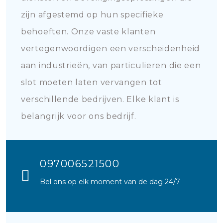
zijn afgestemd op hun specifieke
behoeften. Onze vaste klanten
vertegenwoordigen een verscheidenheid
aan industrieën, van particulieren die een
slot moeten laten vervangen tot
verschillende bedrijven. Elke klant is
belangrijk voor ons bedrijf.
097006521500
Bel ons op elk moment van de dag 24/7