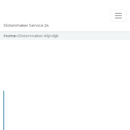
Slotenmaker Service 24
Home
»
Slotenmaker-klijndijk
Slotenmaker
Uw professionelle Slotenmaker
Service 24
De beste bekwame
slotenmakers in Klijndijk