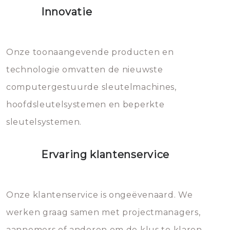
Innovatie
geheel vervangen moet worden.
Dit brengt extra kosten met zich
mee, die u gemakkelijk kunt
Onze toonaangevende producten en
vermijden.
technologie omvatten de nieuwste
computergestuurde sleutelmachines,
hoofdsleutelsystemen en beperkte
sleutelsystemen.
Ervaring klantenservice
Onze klantenservice is ongeëvenaard. We
werken graag samen met projectmanagers,
aannemers of anderen om de klus te klaren.