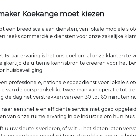
maker Koekange moet kiezen
t een breed scala aan diensten, van lokale mobiele slo
en reeks commerciële diensten voor onze zakelijke kla
 15 jaar ervaring is het ons doel om al onze klanten t
lijkertijd de ultieme kennisbron te creëren voor het be
r huisbeveiliging.
n professionele, nationale spoeddienst voor lokale sl
roeid van de oorspronkelijke twee man van operatie tot 
 de dag het verstrekken van een 30 tot 60 minuten no
naar een snelle en efficiënte service met goed opgele
 van onze ruime ervaring in de industrie om hun huis t
t u uw sleutels verloren, of wilt u het sloten laten ve
tie en een hoog opgeleid team staan klaar om u te he