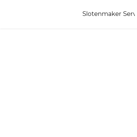
Home
»
Slotenmaker Serv
Slotenmaker-koekange