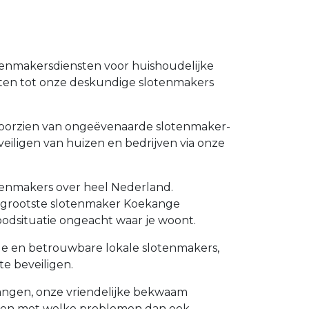
tenmakersdiensten voor huishoudelijke
nten tot onze deskundige slotenmakers
e voorzien van ongeëvenaarde slotenmaker-
veiligen van huizen en bedrijven via onze
otenmakers over heel Nederland.
de grootste slotenmaker Koekange
odsituatie ongeacht waar je woont.
ide en betrouwbare lokale slotenmakers,
e beveiligen.
rvangen, onze vriendelijke bekwaam
lpen met welke problemen dan ook.