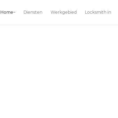
ice 24
Home
Diensten
Werkgebied
Locksmith in