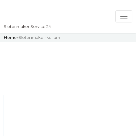
Slotenmaker Service 24
Home
»
Slotenmaker-kollum
Slotenmaker
Uw professionelle Slotenmaker
Service 24
De beste bekwame
slotenmakers in Kollum