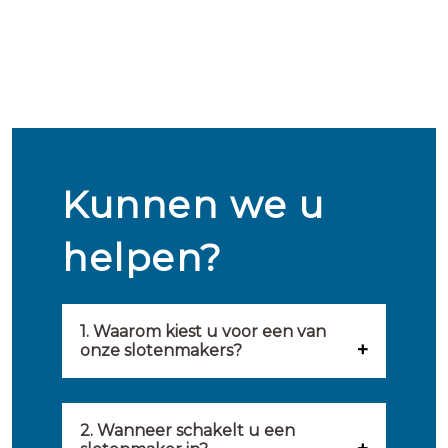
Kunnen we u
helpen?
1. Waarom kiest u voor een van
onze slotenmakers?
Onze slotenmakers zijn
geselecteerd op kwaliteit,
2. Wanneer schakelt u een