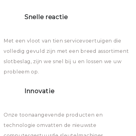
moet doen: je moet zeker geen
proberen de deuren te openen.
heet water over je slot gooien.
Snelle reactie
Sloten bestaan uit talloze kleine
Het zal inderdaad werken, maar
en zeer complexe onderdelen,
later zal het water dat je
Met een vloot van tien servicevoertuigen die
die relatief gemakkelijk te
eroverheen hebt gegooid weer
volledig gevuld zijn met een breed assortiment
beschadigen zijn. In veel
bevriezen.
slotbeslag, zijn we snel bij u en lossen we uw
gevallen zult u schade aan de
probleem op.
sloten veroorzaken, waardoor
het slot gerepareerd of zelfs
Innovatie
geheel vervangen moet worden.
Dit brengt extra kosten met zich
mee, die u gemakkelijk kunt
Onze toonaangevende producten en
vermijden.
technologie omvatten de nieuwste
computergestuurde sleutelmachines,