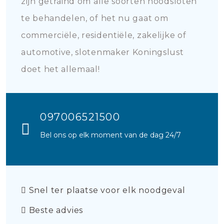
zijn getraind om alle soorten noodsloten
te behandelen, of het nu gaat om
commerciële, residentiële, zakelijke of
automotive, slotenmaker Koningslust
doet het allemaal!
097006521500
Bel ons op elk moment van de dag 24/7
Snel ter plaatse voor elk noodgeval
Beste advies