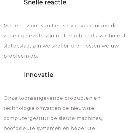
Snelle reactie
Sloten bestaan uit talloze kleine
Het zal inderdaad werken, maar
en zeer complexe onderdelen,
later zal het water dat je
Met een vloot van tien servicevoertuigen die
die relatief gemakkelijk te
eroverheen hebt gegooid weer
volledig gevuld zijn met een breed assortiment
beschadigen zijn. In veel
bevriezen.
slotbeslag, zijn we snel bij u en lossen we uw
gevallen zult u schade aan de
probleem op.
sloten veroorzaken, waardoor
het slot gerepareerd of zelfs
Innovatie
geheel vervangen moet worden.
Dit brengt extra kosten met zich
mee, die u gemakkelijk kunt
Onze toonaangevende producten en
vermijden.
technologie omvatten de nieuwste
computergestuurde sleutelmachines,
hoofdsleutelsystemen en beperkte