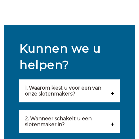
Kunnen we u
helpen?
1. Waarom kiest u voor een van
onze slotenmakers?
Onze slotenmakers zijn
geselecteerd op kwaliteit,
2. Wanneer schakelt u een
slotenmaker in?
snelheid en service. U vindt
U kunt de hulp van een