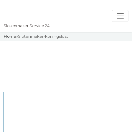
Slotenmaker Service 24
Home
»
Slotenmaker-koningslust
Slotenmaker
Uw professionelle Slotenmaker
Service 24
De beste bekwame
slotenmakers in