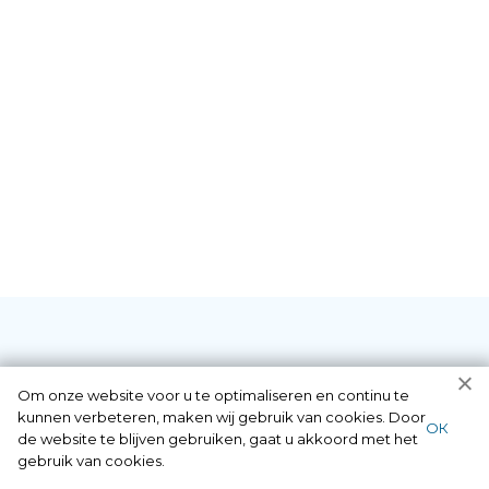
Diensten die wij als
Om onze website voor u te optimaliseren en continu te
kunnen verbeteren, maken wij gebruik van cookies. Door
ОК
de website te blijven gebruiken, gaat u akkoord met het
slotenmaker in
gebruik van cookies.