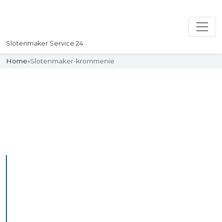
Slotenmaker Service 24
Home
»
Slotenmaker-krommenie
Slotenmaker
Uw professionelle Slotenmaker
Service 24
De beste bekwame
slotenmakers in