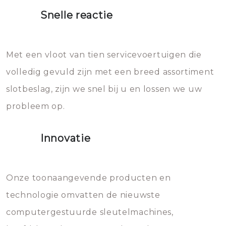
proberen de deuren te openen.
heet water over je slot gooien.
Snelle reactie
Sloten bestaan uit talloze kleine
Het zal inderdaad werken, maar
en zeer complexe onderdelen,
later zal het water dat je
Met een vloot van tien servicevoertuigen die
die relatief gemakkelijk te
eroverheen hebt gegooid weer
volledig gevuld zijn met een breed assortiment
beschadigen zijn. In veel
bevriezen.
slotbeslag, zijn we snel bij u en lossen we uw
gevallen zult u schade aan de
probleem op.
sloten veroorzaken, waardoor
het slot gerepareerd of zelfs
Innovatie
geheel vervangen moet worden.
Dit brengt extra kosten met zich
mee, die u gemakkelijk kunt
Onze toonaangevende producten en
vermijden.
technologie omvatten de nieuwste
computergestuurde sleutelmachines,