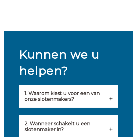
Kunnen we u
helpen?
1. Waarom kiest u voor een van
onze slotenmakers?
Onze slotenmakers zijn
geselecteerd op kwaliteit,
2. Wanneer schakelt u een
slotenmaker in?
snelheid en service. U vindt