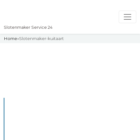
Slotenmaker Service 24
Home
»
Slotenmaker-kuitaart
Slotenmaker
Uw professionelle Slotenmaker
Service 24
De beste bekwame
slotenmakers in