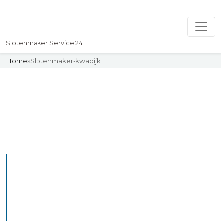
Slotenmaker Service 24
Home
»
Slotenmaker-kwadijk
Slotenmaker
Uw professionelle Slotenmaker
Service 24
De beste bekwame
slotenmakers in Kwadijk