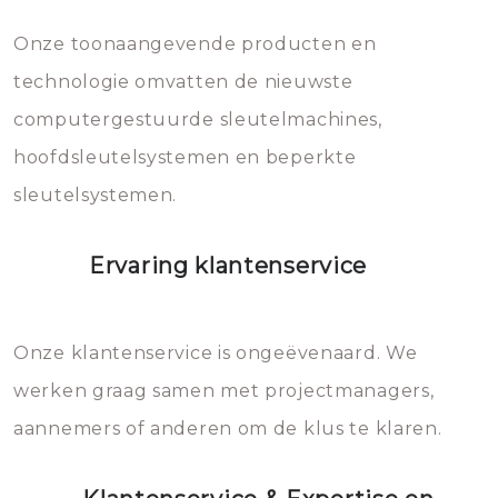
Dit brengt extra kosten met zich
mee, die u gemakkelijk kunt
Onze toonaangevende producten en
vermijden.
technologie omvatten de nieuwste
computergestuurde sleutelmachines,
hoofdsleutelsystemen en beperkte
sleutelsystemen.
Ervaring klantenservice
Onze klantenservice is ongeëvenaard. We
werken graag samen met projectmanagers,
aannemers of anderen om de klus te klaren.