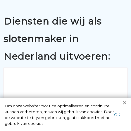
Diensten die wij als
slotenmaker in
Nederland uitvoeren:
BUITENSLUITINGEN
Om onze website voor u te optimaliseren en continu te
kunnen verbeteren, maken wij gebruik van cookies. Door
ОК
de website te blijven gebruiken, gaat u akkoord met het
Als u belt met 097006521500 krijgt u
gebruik van cookies.
gegarandeerd een vakkundige