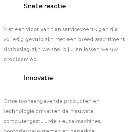
heet water over je slot gooien.
Snelle reactie
Sloten bestaan uit talloze kleine
Het zal inderdaad werken, maar
en zeer complexe onderdelen,
later zal het water dat je
Met een vloot van tien servicevoertuigen die
die relatief gemakkelijk te
eroverheen hebt gegooid weer
volledig gevuld zijn met een breed assortiment
beschadigen zijn. In veel
bevriezen.
slotbeslag, zijn we snel bij u en lossen we uw
gevallen zult u schade aan de
probleem op.
sloten veroorzaken, waardoor
het slot gerepareerd of zelfs
Innovatie
geheel vervangen moet worden.
Dit brengt extra kosten met zich
mee, die u gemakkelijk kunt
Onze toonaangevende producten en
vermijden.
technologie omvatten de nieuwste
computergestuurde sleutelmachines,
hoofdsleutelsystemen en beperkte