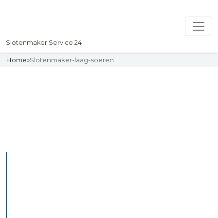
Slotenmaker Service 24
Home
»
Slotenmaker-laag-soeren
Slotenmaker
Uw professionelle Slotenmaker
Service 24
De beste bekwame
slotenmakers in Laag