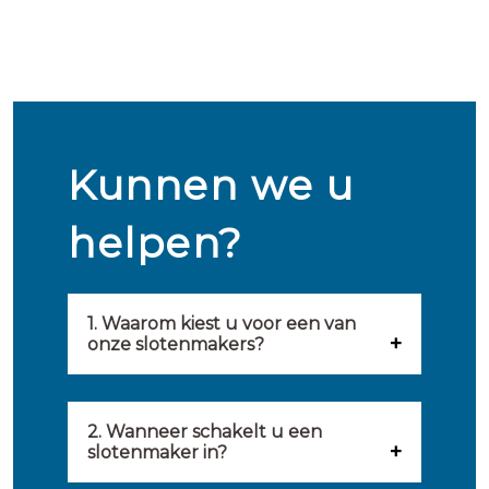
Kunnen we u
helpen?
1. Waarom kiest u voor een van
onze slotenmakers?
Onze slotenmakers zijn
geselecteerd op kwaliteit,
2. Wanneer schakelt u een
slotenmaker in?
snelheid en service. U vindt