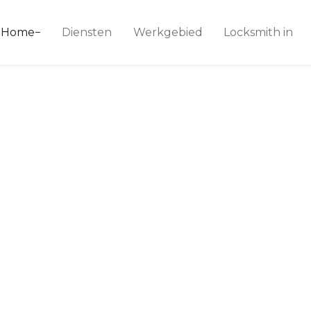
ice 24
Home
Diensten
Werkgebied
Locksmith in