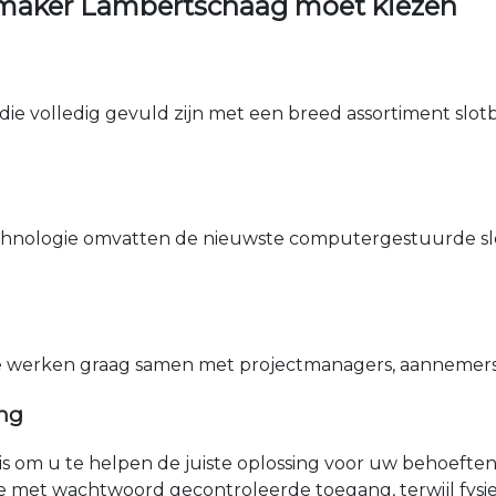
maker Lambertschaag moet kiezen
die volledig gevuld zijn met een breed assortiment slotbe
nologie omvatten de nieuwste computergestuurde sle
e werken graag samen met projectmanagers, aannemers 
ing
nis om u te helpen de juiste oplossing voor uw behoefte
e met wachtwoord gecontroleerde toegang, terwijl fys