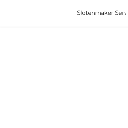
Home
»
Slotenmaker Serv
Slotenmaker-lambertschaag