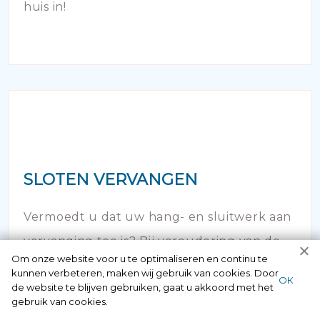
huis in!
SLOTEN VERVANGEN
Vermoedt u dat uw hang- en sluitwerk aan
vervanging toe is? Bij veroudering van de
Om onze website voor u te optimaliseren en continu te
sloten van uw woning of bedrijfspand is het
kunnen verbeteren, maken wij gebruik van cookies. Door
ОК
de website te blijven gebruiken, gaat u akkoord met het
noodzakelijk om in actie te komen.
gebruik van cookies.