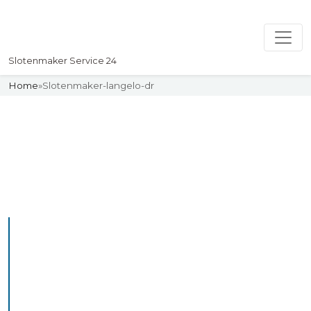
Slotenmaker Service 24
Home
»
Slotenmaker-langelo-dr
Slotenmaker
Uw professionelle Slotenmaker
Service 24
De beste bekwame
slotenmakers in Langelo