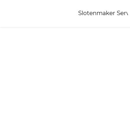
Home
»
Slotenmaker Serv
Slotenmaker-langezwaag