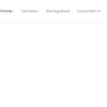
ice 24
Home
Diensten
Werkgebied
Locksmith in