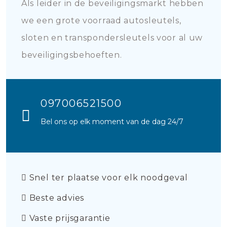
Als leider in de beveiligingsmarkt hebben
we een grote voorraad autosleutels,
sloten en transpondersleutels voor al uw
beveiligingsbehoeften.
097006521500
Bel ons op elk moment van de dag 24/7
Snel ter plaatse voor elk noodgeval
Beste advies
Vaste prijsgarantie