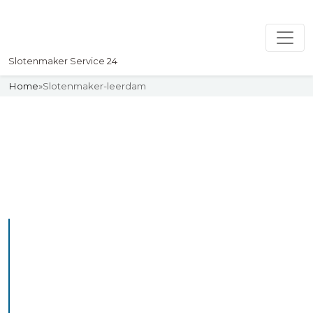
Slotenmaker Service 24
Home
»
Slotenmaker-leerdam
Slotenmaker
Uw professionelle Slotenmaker
Service 24
De beste bekwame
slotenmakers in