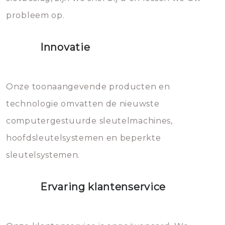
probleem op.
sloten veroorzaken, waardoor
het slot gerepareerd of zelfs
Innovatie
geheel vervangen moet worden.
Dit brengt extra kosten met zich
mee, die u gemakkelijk kunt
Onze toonaangevende producten en
vermijden.
technologie omvatten de nieuwste
computergestuurde sleutelmachines,
hoofdsleutelsystemen en beperkte
sleutelsystemen.
Ervaring klantenservice