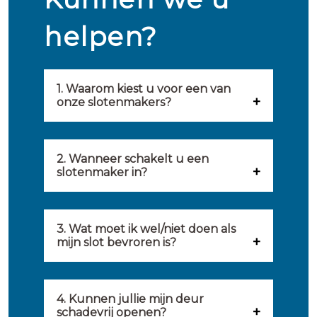
helpen?
1. Waarom kiest u voor een van
onze slotenmakers?
Onze slotenmakers zijn
geselecteerd op kwaliteit,
2. Wanneer schakelt u een
slotenmaker in?
snelheid en service. U vindt
U kunt de hulp van een
hierom uitsluitend de beste
slotenmaker inschakelen
3. Wat moet ik wel/niet doen als
partij om u van dienst te zijn.
mijn slot bevroren is?
wanneer: u uzelf heeft
Onze slotenmakers streven
Wat u kunt doen: in de winter
buitengesloten, uw slot niet
ernaar om binnen 20 minuten
komt het wel eens voor dat
4. Kunnen jullie mijn deur
meer functioneert, er
ter plaatse te zijn om u een
schadevrij openen?