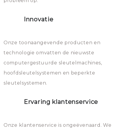
probleem op.
sloten veroorzaken, waardoor
het slot gerepareerd of zelfs
Innovatie
geheel vervangen moet worden.
Dit brengt extra kosten met zich
mee, die u gemakkelijk kunt
Onze toonaangevende producten en
vermijden.
technologie omvatten de nieuwste
computergestuurde sleutelmachines,
hoofdsleutelsystemen en beperkte
sleutelsystemen.
Ervaring klantenservice
Onze klantenservice is ongeëvenaard. We