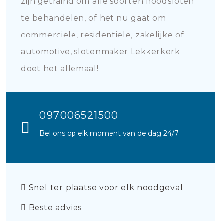
zijn getraind om alle soorten noodsloten
te behandelen, of het nu gaat om
commerciële, residentiële, zakelijke of
automotive, slotenmaker Lekkerkerk
doet het allemaal!
097006521500
Bel ons op elk moment van de dag 24/7
Snel ter plaatse voor elk noodgeval
Beste advies