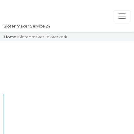
Slotenmaker Service 24
Home
»
Slotenmaker-lekkerkerk
Slotenmaker
Uw professionelle Slotenmaker
Service 24
De beste bekwame
slotenmakers in