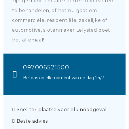
zijn getraind om alle soorten noodsloten
te behandelen, of het nu gaat om
commerciële, residentiële, zakelijke of
automotive, slotenmaker Lelystad doet
het allemaal!
097006521500
Bel ons op elk moment van de dag 24/7
Snel ter plaatse voor elk noodgeval
Beste advies