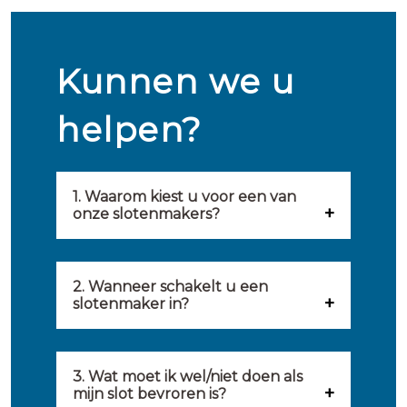
Kunnen we u
helpen?
1. Waarom kiest u voor een van
onze slotenmakers?
Onze slotenmakers zijn
geselecteerd op kwaliteit,
2. Wanneer schakelt u een
slotenmaker in?
snelheid en service. U vindt
U kunt de hulp van een
hierom uitsluitend de beste
slotenmaker inschakelen
3. Wat moet ik wel/niet doen als
partij om u van dienst te zijn.
mijn slot bevroren is?
wanneer: u uzelf heeft