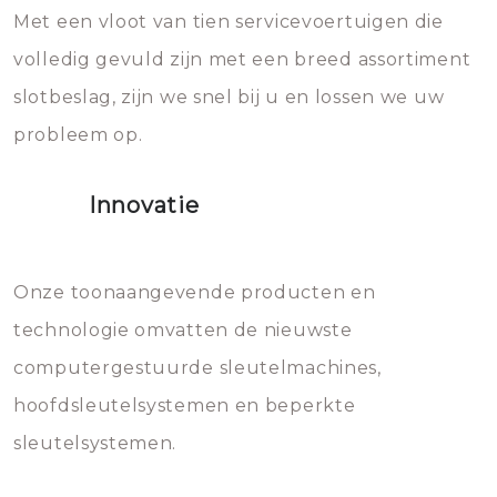
Met een vloot van tien servicevoertuigen die
die relatief gemakkelijk te
eroverheen hebt gegooid weer
volledig gevuld zijn met een breed assortiment
beschadigen zijn. In veel
bevriezen.
slotbeslag, zijn we snel bij u en lossen we uw
gevallen zult u schade aan de
probleem op.
sloten veroorzaken, waardoor
het slot gerepareerd of zelfs
Innovatie
geheel vervangen moet worden.
Dit brengt extra kosten met zich
mee, die u gemakkelijk kunt
Onze toonaangevende producten en
vermijden.
technologie omvatten de nieuwste
computergestuurde sleutelmachines,
hoofdsleutelsystemen en beperkte
sleutelsystemen.