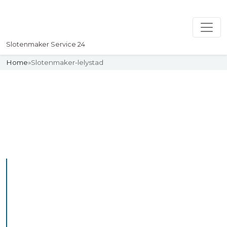
Slotenmaker Service 24
Home
»
Slotenmaker-lelystad
Slotenmaker
Uw professionelle Slotenmaker
Service 24
De beste bekwame
slotenmakers in