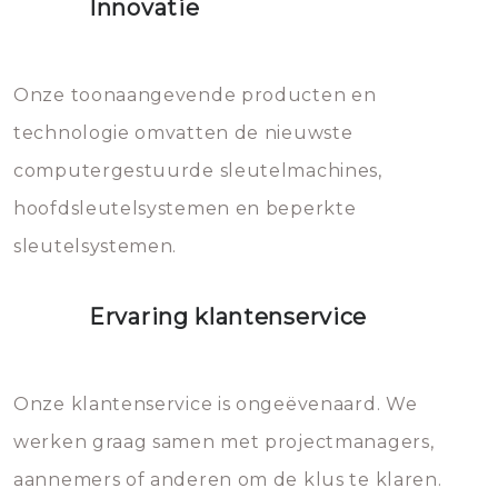
Innovatie
geheel vervangen moet worden.
Dit brengt extra kosten met zich
mee, die u gemakkelijk kunt
Onze toonaangevende producten en
vermijden.
technologie omvatten de nieuwste
computergestuurde sleutelmachines,
hoofdsleutelsystemen en beperkte
sleutelsystemen.
Ervaring klantenservice
Onze klantenservice is ongeëvenaard. We
werken graag samen met projectmanagers,
aannemers of anderen om de klus te klaren.