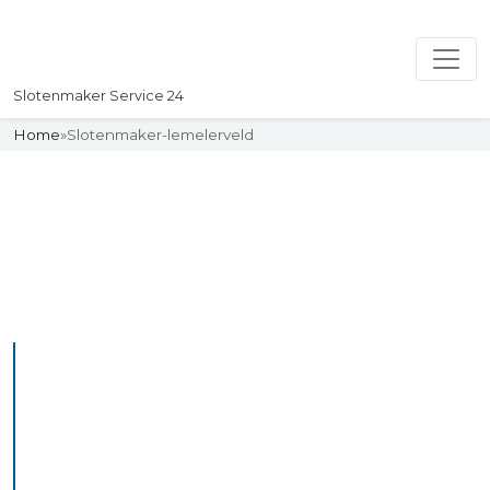
Slotenmaker Service 24
Home
»
Slotenmaker-lemelerveld
Slotenmaker
Uw professionelle Slotenmaker
Service 24
De beste bekwame
slotenmakers in