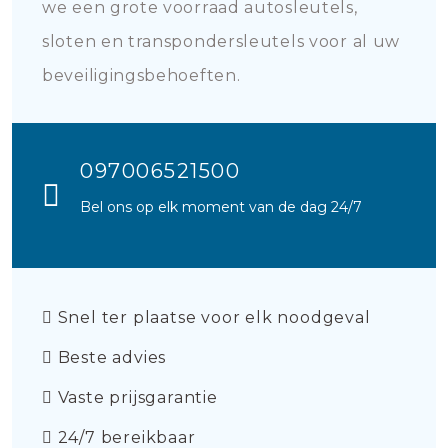
we een grote voorraad autosleutels,
sloten en transpondersleutels voor al uw
beveiligingsbehoeften.
097006521500
Bel ons op elk moment van de dag 24/7
Snel ter plaatse voor elk noodgeval
Beste advies
Vaste prijsgarantie
24/7 bereikbaar