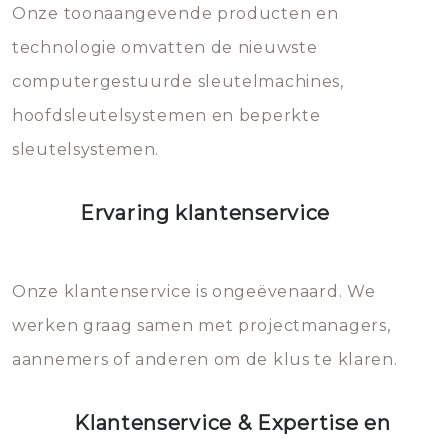
mee, die u gemakkelijk kunt
Onze toonaangevende producten en
vermijden.
technologie omvatten de nieuwste
computergestuurde sleutelmachines,
hoofdsleutelsystemen en beperkte
sleutelsystemen.
Ervaring klantenservice
Onze klantenservice is ongeëvenaard. We
werken graag samen met projectmanagers,
aannemers of anderen om de klus te klaren.
Klantenservice & Expertise en