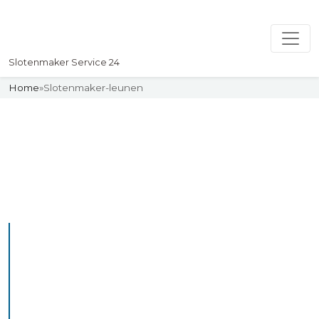
Slotenmaker Service 24
Home
»
Slotenmaker-leunen
Slotenmaker
Uw professionelle Slotenmaker
Service 24
De beste bekwame
slotenmakers in Leunen