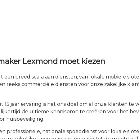
nmaker Lexmond moet kiezen
 een breed scala aan diensten, van lokale mobiele slo
en reeks commerciële diensten voor onze zakelijke kla
 15 jaar ervaring is het ons doel om al onze klanten t
ijkertijd de ultieme kennisbron te creëren voor het bev
r huisbeveiliging.
n professionele, nationale spoeddienst voor lokale slo
de oorspronkelijke twee man van operatie tot de groot