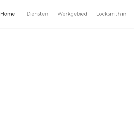
ice 24
Home
Diensten
Werkgebied
Locksmith in