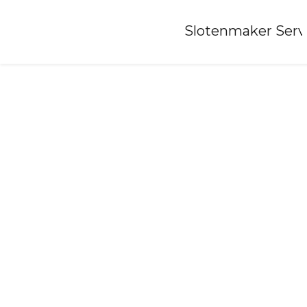
Home
»
Slotenmaker Serv
Slotenmaker-lexmond