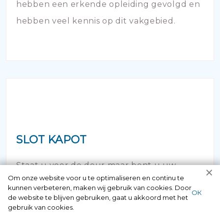
hebben een erkende opleiding gevolgd en
hebben veel kennis op dit vakgebied.
SLOT KAPOT
Staat u voor de deur maar bent u uw
Om onze website voor u te optimaliseren en continu te
sleutel vergeten of verloren? Geen paniek
kunnen verbeteren, maken wij gebruik van cookies. Door
ОК
de website te blijven gebruiken, gaat u akkoord met het
maar bel ons! Binnen no time opent onze
gebruik van cookies.
slotenspecialist de deur en kunt u weer uw