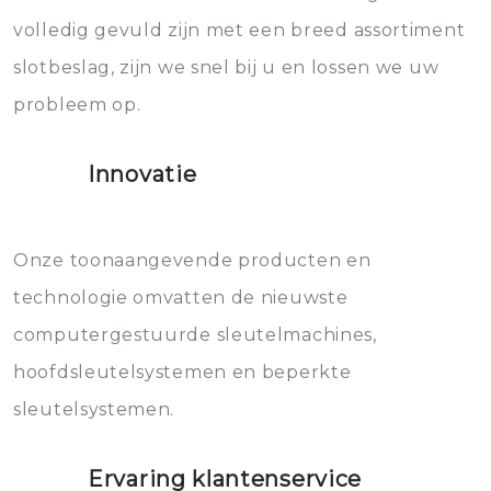
volledig gevuld zijn met een breed assortiment
beschadigen zijn. In veel
bevriezen.
slotbeslag, zijn we snel bij u en lossen we uw
gevallen zult u schade aan de
probleem op.
sloten veroorzaken, waardoor
het slot gerepareerd of zelfs
Innovatie
geheel vervangen moet worden.
Dit brengt extra kosten met zich
mee, die u gemakkelijk kunt
Onze toonaangevende producten en
vermijden.
technologie omvatten de nieuwste
computergestuurde sleutelmachines,
hoofdsleutelsystemen en beperkte
sleutelsystemen.
Ervaring klantenservice