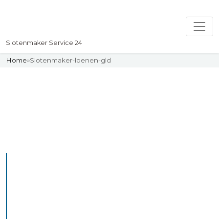
Slotenmaker Service 24
Home
»
Slotenmaker-loenen-gld
Slotenmaker
Uw professionelle Slotenmaker
Service 24
De beste bekwame
slotenmakers in Loenen