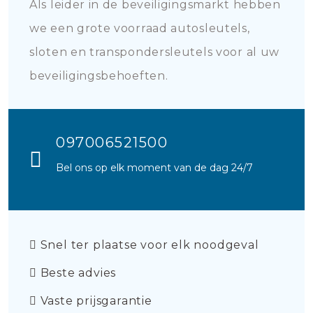
Als leider in de beveiligingsmarkt hebben
we een grote voorraad autosleutels,
sloten en transpondersleutels voor al uw
beveiligingsbehoeften.
097006521500
Bel ons op elk moment van de dag 24/7
Snel ter plaatse voor elk noodgeval
Beste advies
Vaste prijsgarantie