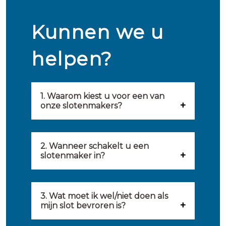
Kunnen we u
helpen?
1. Waarom kiest u voor een van
onze slotenmakers?
Onze slotenmakers zijn
geselecteerd op kwaliteit,
2. Wanneer schakelt u een
slotenmaker in?
snelheid en service. U vindt
U kunt de hulp van een
hierom uitsluitend de beste
slotenmaker inschakelen
3. Wat moet ik wel/niet doen als
partij om u van dienst te zijn.
mijn slot bevroren is?
wanneer: u uzelf heeft
Onze slotenmakers streven