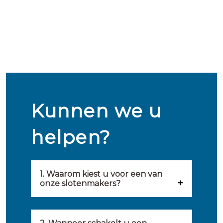
Kunnen we u
helpen?
1. Waarom kiest u voor een van
onze slotenmakers?
Onze slotenmakers zijn
geselecteerd op kwaliteit,