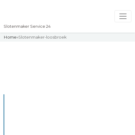
Slotenmaker Service 24
Home
»
Slotenmaker-loosbroek
Slotenmaker
Uw professionelle Slotenmaker
Service 24
De beste bekwame
slotenmakers in