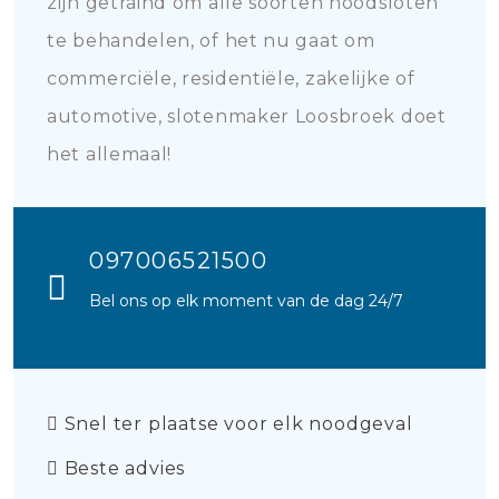
zijn getraind om alle soorten noodsloten
te behandelen, of het nu gaat om
commerciële, residentiële, zakelijke of
automotive, slotenmaker Loosbroek doet
het allemaal!
097006521500
Bel ons op elk moment van de dag 24/7
Snel ter plaatse voor elk noodgeval
Beste advies