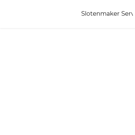
Home
»
Slotenmaker Serv
Slotenmaker-loozen