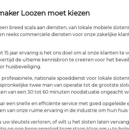
maker Loozen moet kiezen
een breed scala aan diensten, van lokale mobiele slote
en reeks commerciële diensten voor onze zakelijke kla
 15 jaar ervaring is het ons doel om al onze klanten t
kertijd de ultieme kennisbron te creëren voor het bevei
r huisbeveiliging.
professionele, nationale spoeddienst voor lokale slote
oorspronkelijke twee man van operatie tot de grootste
en van een 30 tot 60 minuten noodsituatie ongeacht wa
ar een snelle en efficiënte service met goed opgeleide
 van onze ruime ervaring in de industrie om hun huis t
 uw sleutels verloren, of wilt u het sloten laten verva
tie en een hoog opgeleid team staan klaar om u te he