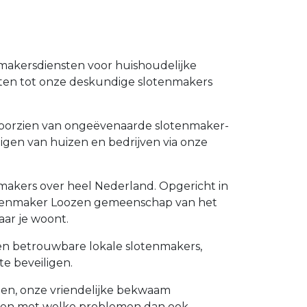
nmakersdiensten voor huishoudelijke
nten tot onze deskundige slotenmakers
e voorzien van ongeëvenaarde slotenmaker-
ligen van huizen en bedrijven via onze
nmakers over heel Nederland. Opgericht in
 slotenmaker Loozen gemeenschap van het
ar je woont.
 en betrouwbare lokale slotenmakers,
e beveiligen.
ngen, onze vriendelijke bekwaam
lpen met welke problemen dan ook.