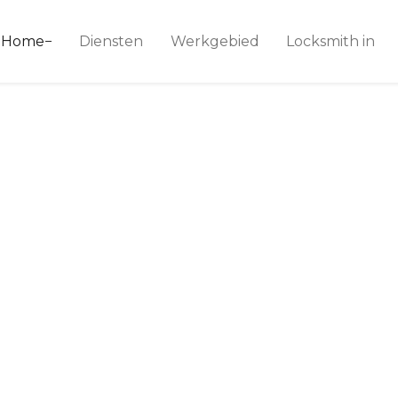
ice 24
Home
Diensten
Werkgebied
Locksmith in