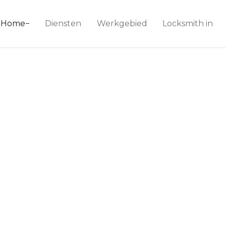
ice 24
Home
Diensten
Werkgebied
Locksmith in