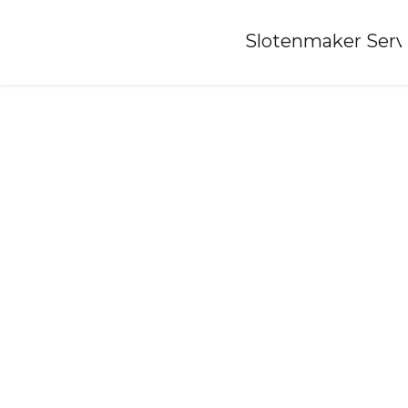
Home
»
Slotenmaker Serv
Slotenmaker-luinjeberd