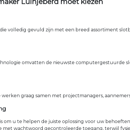
maker Luinjeberd moet kiezen
die volledig gevuld zijn met een breed assortiment slotbe
nologie omvatten de nieuwste computergestuurde sle
e werken graag samen met projectmanagers, aannemers 
ing
nis om u te helpen de juiste oplossing voor uw behoefte
e met wachtwoord gecontroleerde toegang, terwijl fys