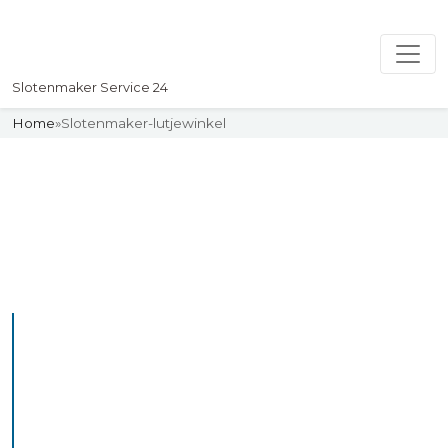
Slotenmaker Service 24
Home
»
Slotenmaker-lutjewinkel
Slotenmaker
Uw professionelle Slotenmaker
Service 24
De beste bekwame
slotenmakers in