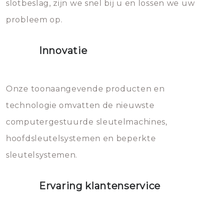
slotbeslag, zijn we snel bij u en lossen we uw
gevallen zult u schade aan de
probleem op.
sloten veroorzaken, waardoor
het slot gerepareerd of zelfs
Innovatie
geheel vervangen moet worden.
Dit brengt extra kosten met zich
mee, die u gemakkelijk kunt
Onze toonaangevende producten en
vermijden.
technologie omvatten de nieuwste
computergestuurde sleutelmachines,
hoofdsleutelsystemen en beperkte
sleutelsystemen.
Ervaring klantenservice