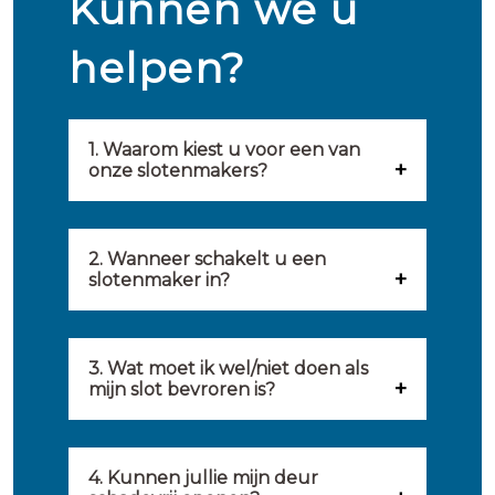
Kunnen we u
helpen?
1. Waarom kiest u voor een van
onze slotenmakers?
Onze slotenmakers zijn
geselecteerd op kwaliteit,
2. Wanneer schakelt u een
slotenmaker in?
snelheid en service. U vindt
U kunt de hulp van een
hierom uitsluitend de beste
slotenmaker inschakelen
3. Wat moet ik wel/niet doen als
partij om u van dienst te zijn.
mijn slot bevroren is?
wanneer: u uzelf heeft
Onze slotenmakers streven
Wat u kunt doen: in de winter
buitengesloten, uw slot niet
ernaar om binnen 20 minuten
komt het wel eens voor dat
4. Kunnen jullie mijn deur
meer functioneert, er
ter plaatse te zijn om u een