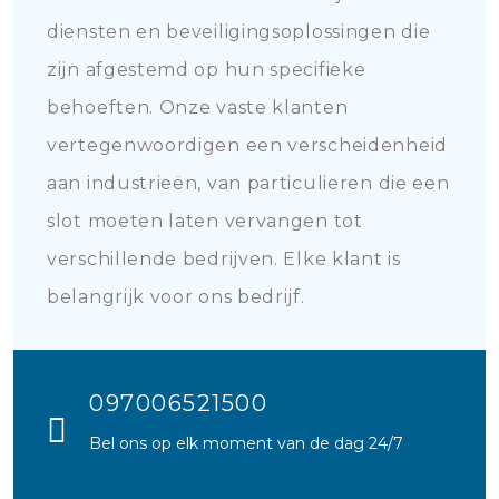
diensten en beveiligingsoplossingen die
zijn afgestemd op hun specifieke
behoeften. Onze vaste klanten
vertegenwoordigen een verscheidenheid
aan industrieën, van particulieren die een
slot moeten laten vervangen tot
verschillende bedrijven. Elke klant is
belangrijk voor ons bedrijf.
097006521500
Bel ons op elk moment van de dag 24/7