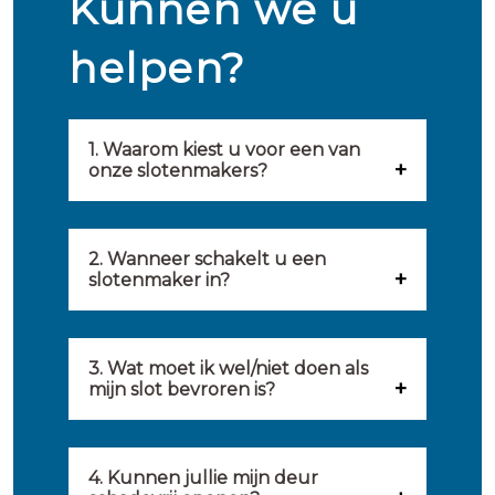
Kunnen we u
helpen?
1. Waarom kiest u voor een van
onze slotenmakers?
Onze slotenmakers zijn
geselecteerd op kwaliteit,
2. Wanneer schakelt u een
slotenmaker in?
snelheid en service. U vindt
U kunt de hulp van een
hierom uitsluitend de beste
slotenmaker inschakelen
3. Wat moet ik wel/niet doen als
partij om u van dienst te zijn.
mijn slot bevroren is?
wanneer: u uzelf heeft
Onze slotenmakers streven
Wat u kunt doen: in de winter
buitengesloten, uw slot niet
ernaar om binnen 20 minuten
komt het wel eens voor dat
4. Kunnen jullie mijn deur
meer functioneert, er
ter plaatse te zijn om u een