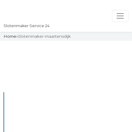
Slotenmaker Service 24
Home
»
Slotenmaker-maartensdijk
Slotenmaker
Uw professionelle Slotenmaker
Service 24
De beste bekwame
slotenmakers in