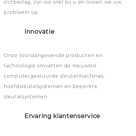
slotbeslag, zijn we snel bij u en lossen we uw
gevallen zult u schade aan de
probleem op.
sloten veroorzaken, waardoor
het slot gerepareerd of zelfs
Innovatie
geheel vervangen moet worden.
Dit brengt extra kosten met zich
mee, die u gemakkelijk kunt
Onze toonaangevende producten en
vermijden.
technologie omvatten de nieuwste
computergestuurde sleutelmachines,
hoofdsleutelsystemen en beperkte
sleutelsystemen.
Ervaring klantenservice