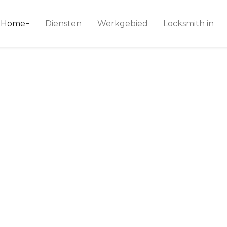
ice 24
Home
Diensten
Werkgebied
Locksmith in