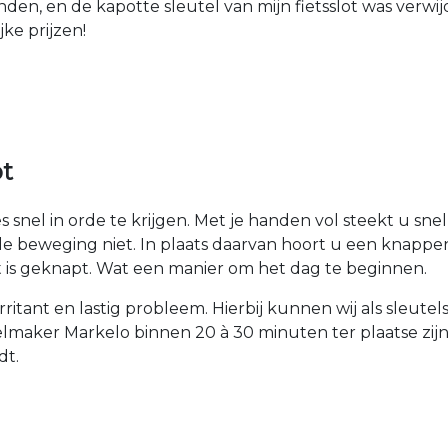
den, en de kapotte sleutel van mijn fietsslot was verw
jke prijzen!
ot
 snel in orde te krijgen. Met je handen vol steekt u sne
nde beweging niet. In plaats daarvan hoort u een knappen
ot is geknapt. Wat een manier om het dag te beginnen.
n irritant en lastig probleem. Hierbij kunnen wij als sleu
lmaker Markelo binnen 20 à 30 minuten ter plaatse zijn,
dt.