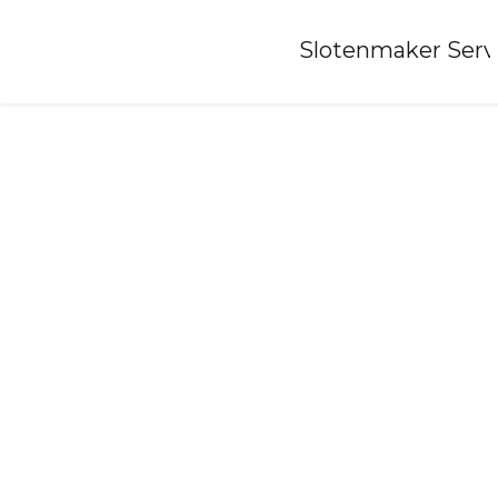
Home
»
Slotenmaker Serv
Slotenmaker-markelo