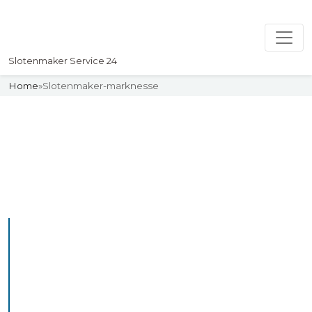
Slotenmaker Service 24
Home
»
Slotenmaker-marknesse
Slotenmaker
Uw professionelle Slotenmaker
Service 24
De beste bekwame
slotenmakers in