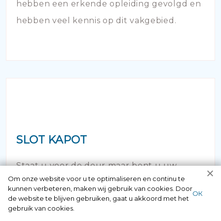
hebben een erkende opleiding gevolgd en
hebben veel kennis op dit vakgebied.
SLOT KAPOT
Staat u voor de deur maar bent u uw
Om onze website voor u te optimaliseren en continu te
sleutel vergeten of verloren? Geen paniek
kunnen verbeteren, maken wij gebruik van cookies. Door
ОК
de website te blijven gebruiken, gaat u akkoord met het
maar bel ons! Binnen no time opent onze
gebruik van cookies.
slotenspecialist de deur en kunt u weer uw