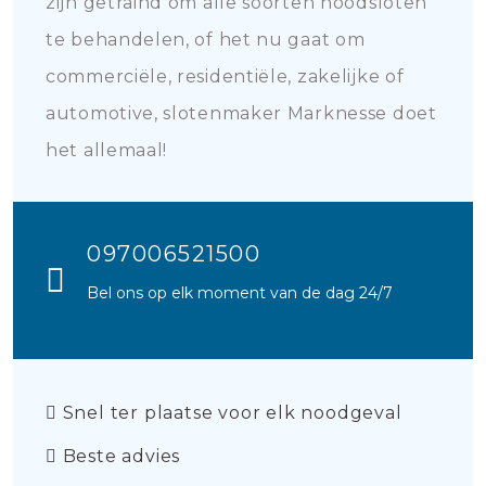
zijn getraind om alle soorten noodsloten
te behandelen, of het nu gaat om
commerciële, residentiële, zakelijke of
automotive, slotenmaker Marknesse doet
het allemaal!
097006521500
Bel ons op elk moment van de dag 24/7
Snel ter plaatse voor elk noodgeval
Beste advies