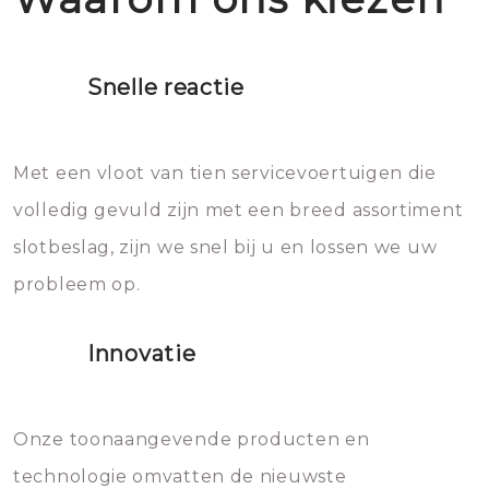
Het is zeer af te raden om zelf te
moet doen: je moet zeker geen
proberen de deuren te openen.
heet water over je slot gooien.
Snelle reactie
Sloten bestaan uit talloze kleine
Het zal inderdaad werken, maar
en zeer complexe onderdelen,
later zal het water dat je
Met een vloot van tien servicevoertuigen die
die relatief gemakkelijk te
eroverheen hebt gegooid weer
volledig gevuld zijn met een breed assortiment
beschadigen zijn. In veel
bevriezen.
slotbeslag, zijn we snel bij u en lossen we uw
gevallen zult u schade aan de
probleem op.
sloten veroorzaken, waardoor
het slot gerepareerd of zelfs
Innovatie
geheel vervangen moet worden.
Dit brengt extra kosten met zich
mee, die u gemakkelijk kunt
Onze toonaangevende producten en
vermijden.
technologie omvatten de nieuwste