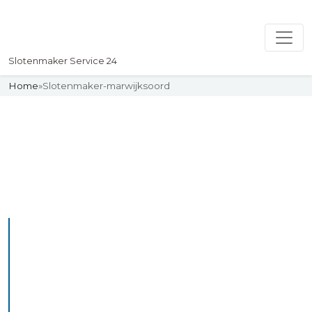
Slotenmaker Service 24
Home
»
Slotenmaker-marwijksoord
Slotenmaker
Uw professionelle Slotenmaker
Service 24
De beste bekwame
slotenmakers in