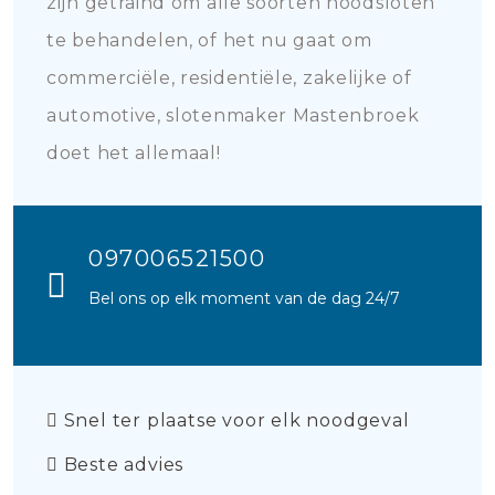
zijn getraind om alle soorten noodsloten
te behandelen, of het nu gaat om
commerciële, residentiële, zakelijke of
automotive, slotenmaker Mastenbroek
doet het allemaal!
097006521500
Bel ons op elk moment van de dag 24/7
Snel ter plaatse voor elk noodgeval
Beste advies