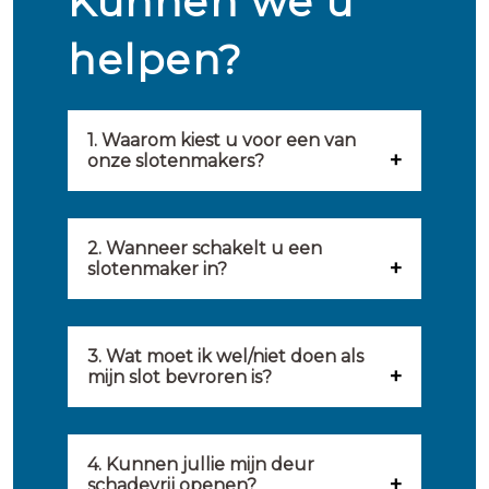
Kunnen we u
helpen?
1. Waarom kiest u voor een van
onze slotenmakers?
Onze slotenmakers zijn
geselecteerd op kwaliteit,
2. Wanneer schakelt u een
slotenmaker in?
snelheid en service. U vindt
U kunt de hulp van een
hierom uitsluitend de beste
slotenmaker inschakelen
3. Wat moet ik wel/niet doen als
partij om u van dienst te zijn.
mijn slot bevroren is?
wanneer: u uzelf heeft
Onze slotenmakers streven
Wat u kunt doen: in de winter
buitengesloten, uw slot niet
ernaar om binnen 20 minuten
komt het wel eens voor dat
4. Kunnen jullie mijn deur
meer functioneert, er
ter plaatse te zijn om u een
schadevrij openen?