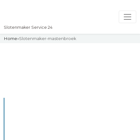
Slotenmaker Service 24
Home
»
Slotenmaker-mastenbroek
Slotenmaker
Uw professionelle Slotenmaker
Service 24
De beste bekwame
slotenmakers in