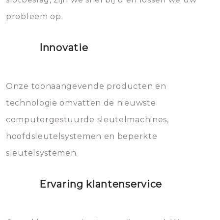
gevallen zult u schade aan de
probleem op.
sloten veroorzaken, waardoor
het slot gerepareerd of zelfs
Innovatie
geheel vervangen moet worden.
Dit brengt extra kosten met zich
mee, die u gemakkelijk kunt
Onze toonaangevende producten en
vermijden.
technologie omvatten de nieuwste
computergestuurde sleutelmachines,
hoofdsleutelsystemen en beperkte
sleutelsystemen.
Ervaring klantenservice