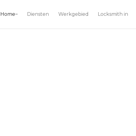
ice 24
Home
Diensten
Werkgebied
Locksmith in