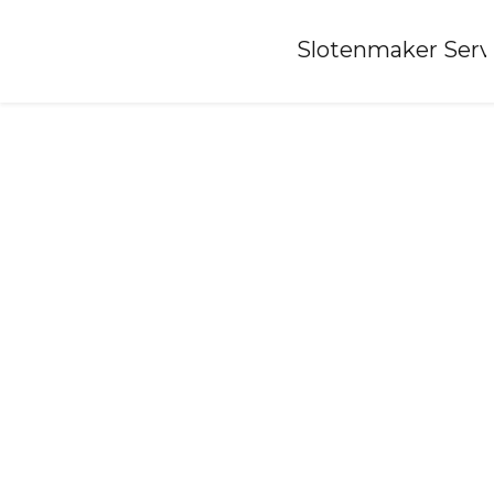
Home
»
Slotenmaker Serv
Slotenmaker-maurik