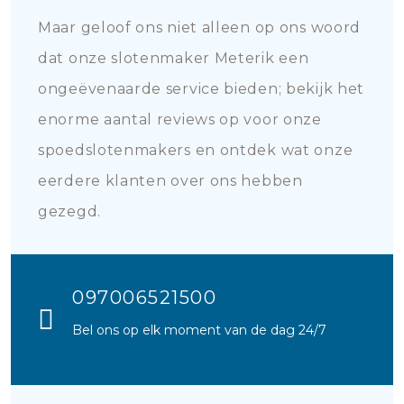
Maar geloof ons niet alleen op ons woord
dat onze slotenmaker Meterik een
ongeëvenaarde service bieden; bekijk het
enorme aantal reviews op voor onze
spoedslotenmakers en ontdek wat onze
eerdere klanten over ons hebben
gezegd.
097006521500
Bel ons op elk moment van de dag 24/7