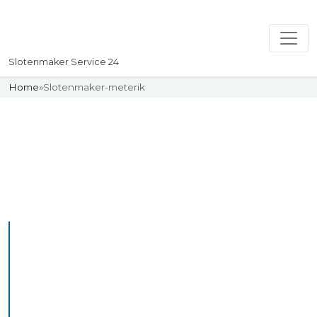
Slotenmaker Service 24
Home
»
Slotenmaker-meterik
Slotenmaker
Uw professionelle Slotenmaker
Service 24
De beste bekwame
slotenmakers in Meterik