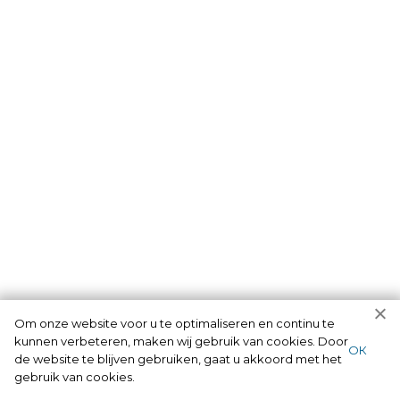
Om onze website voor u te optimaliseren en continu te
Onze dierbare partners
kunnen verbeteren, maken wij gebruik van cookies. Door
ОК
de website te blijven gebruiken, gaat u akkoord met het
Wij hebben partners die al jarenlang met ons meewerken.
gebruik van cookies.
Zij bieden en verkopen sloten met een goede kwaliteit.