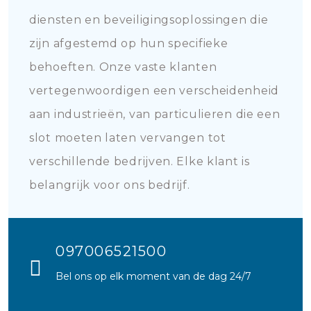
diensten en beveiligingsoplossingen die
zijn afgestemd op hun specifieke
behoeften. Onze vaste klanten
vertegenwoordigen een verscheidenheid
aan industrieën, van particulieren die een
slot moeten laten vervangen tot
verschillende bedrijven. Elke klant is
belangrijk voor ons bedrijf.
097006521500
Bel ons op elk moment van de dag 24/7