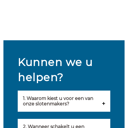
Kunnen we u
helpen?
1. Waarom kiest u voor een van
onze slotenmakers?
Onze slotenmakers zijn
geselecteerd op kwaliteit,
2. Wanneer schakelt u een