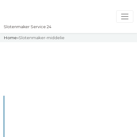
Slotenmaker Service 24
Home
»
Slotenmaker-middelie
Slotenmaker
Uw professionelle Slotenmaker
Service 24
De beste bekwame
slotenmakers in