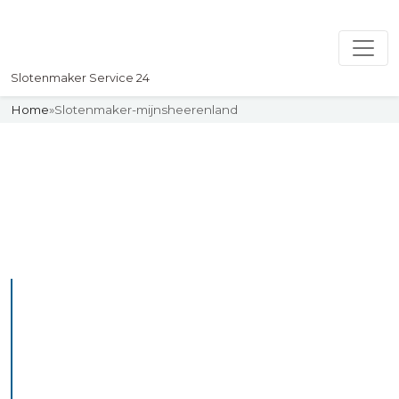
Slotenmaker Service 24
Home
»
Slotenmaker-mijnsheerenland
Slotenmaker
Uw professionelle Slotenmaker
Service 24
De beste bekwame
slotenmakers in