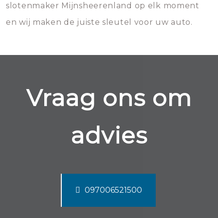
slotenmaker Mijnsheerenland op elk moment
en wij maken de juiste sleutel voor uw auto.
Vraag ons om
advies
097006521500