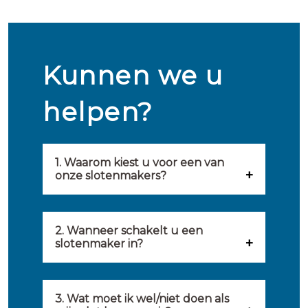
Kunnen we u
helpen?
1. Waarom kiest u voor een van
onze slotenmakers?
Onze slotenmakers zijn
geselecteerd op kwaliteit,
2. Wanneer schakelt u een
slotenmaker in?
snelheid en service. U vindt
U kunt de hulp van een
hierom uitsluitend de beste
slotenmaker inschakelen
3. Wat moet ik wel/niet doen als
partij om u van dienst te zijn.