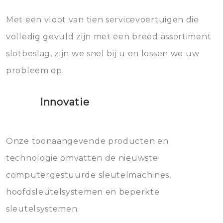
en zeer complexe onderdelen,
later zal het water dat je
Met een vloot van tien servicevoertuigen die
die relatief gemakkelijk te
eroverheen hebt gegooid weer
volledig gevuld zijn met een breed assortiment
beschadigen zijn. In veel
bevriezen.
slotbeslag, zijn we snel bij u en lossen we uw
gevallen zult u schade aan de
probleem op.
sloten veroorzaken, waardoor
het slot gerepareerd of zelfs
Innovatie
geheel vervangen moet worden.
Dit brengt extra kosten met zich
mee, die u gemakkelijk kunt
Onze toonaangevende producten en
vermijden.
technologie omvatten de nieuwste
computergestuurde sleutelmachines,
hoofdsleutelsystemen en beperkte
sleutelsystemen.