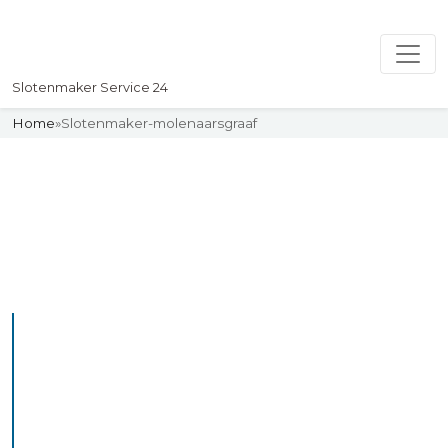
Slotenmaker Service 24
Home
»
Slotenmaker-molenaarsgraaf
Slotenmaker
Uw professionelle Slotenmaker
Service 24
De beste bekwame
slotenmakers in