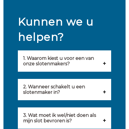
Kunnen we u
helpen?
1. Waarom kiest u voor een van
onze slotenmakers?
Onze slotenmakers zijn
geselecteerd op kwaliteit,
2. Wanneer schakelt u een
slotenmaker in?
snelheid en service. U vindt
U kunt de hulp van een
hierom uitsluitend de beste
slotenmaker inschakelen
3. Wat moet ik wel/niet doen als
partij om u van dienst te zijn.
mijn slot bevroren is?
wanneer: u uzelf heeft
Onze slotenmakers streven