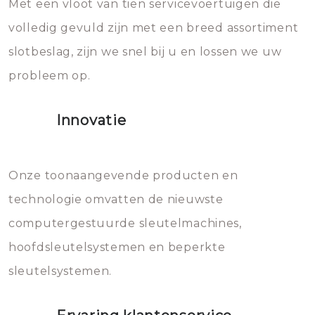
Met een vloot van tien servicevoertuigen die
die relatief gemakkelijk te
eroverheen hebt gegooid weer
volledig gevuld zijn met een breed assortiment
beschadigen zijn. In veel
bevriezen.
slotbeslag, zijn we snel bij u en lossen we uw
gevallen zult u schade aan de
probleem op.
sloten veroorzaken, waardoor
het slot gerepareerd of zelfs
Innovatie
geheel vervangen moet worden.
Dit brengt extra kosten met zich
mee, die u gemakkelijk kunt
Onze toonaangevende producten en
vermijden.
technologie omvatten de nieuwste
computergestuurde sleutelmachines,
hoofdsleutelsystemen en beperkte
sleutelsystemen.