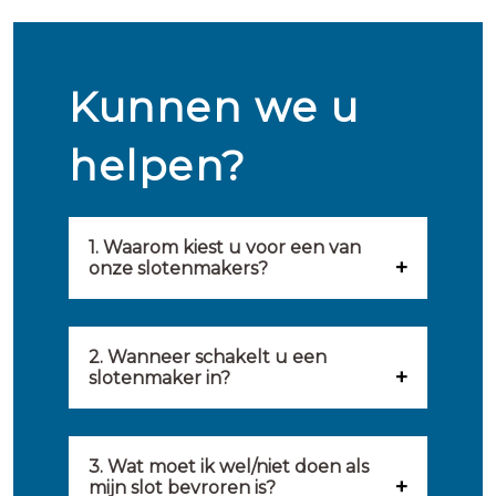
Kunnen we u
helpen?
1. Waarom kiest u voor een van
onze slotenmakers?
Onze slotenmakers zijn
geselecteerd op kwaliteit,
2. Wanneer schakelt u een
slotenmaker in?
snelheid en service. U vindt
U kunt de hulp van een
hierom uitsluitend de beste
slotenmaker inschakelen
3. Wat moet ik wel/niet doen als
partij om u van dienst te zijn.
mijn slot bevroren is?