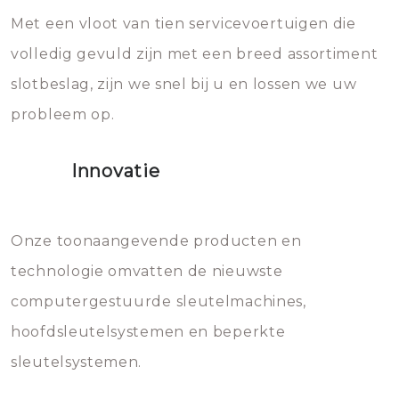
Met een vloot van tien servicevoertuigen die
die relatief gemakkelijk te
eroverheen hebt gegooid weer
volledig gevuld zijn met een breed assortiment
beschadigen zijn. In veel
bevriezen.
slotbeslag, zijn we snel bij u en lossen we uw
gevallen zult u schade aan de
probleem op.
sloten veroorzaken, waardoor
het slot gerepareerd of zelfs
Innovatie
geheel vervangen moet worden.
Dit brengt extra kosten met zich
mee, die u gemakkelijk kunt
Onze toonaangevende producten en
vermijden.
technologie omvatten de nieuwste
computergestuurde sleutelmachines,
hoofdsleutelsystemen en beperkte
sleutelsystemen.