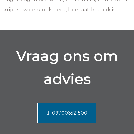
krijgen waar u ook bent, hoe laat het ook is.
Vraag ons om
advies
097006521500