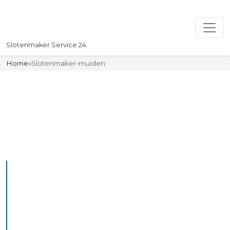
Slotenmaker Service 24
Home
»
Slotenmaker-muiden
Slotenmaker
Uw professionelle Slotenmaker
Service 24
De beste bekwame
slotenmakers in Muiden