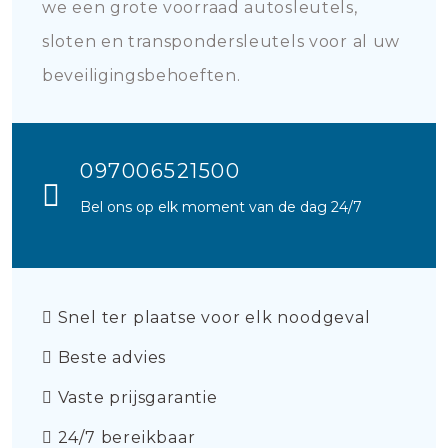
we een grote voorraad autosleutels,
sloten en transpondersleutels voor al uw
beveiligingsbehoeften.
097006521500
Bel ons op elk moment van de dag 24/7
Snel ter plaatse voor elk noodgeval
Beste advies
Vaste prijsgarantie
24/7 bereikbaar