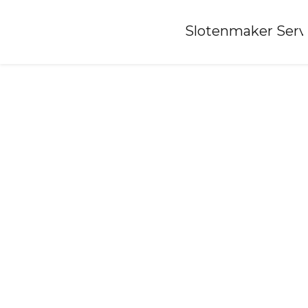
Home
»
Slotenmaker Serv
Slotenmaker-mussel