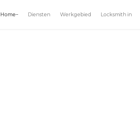
ice 24
Home
Diensten
Werkgebied
Locksmith in