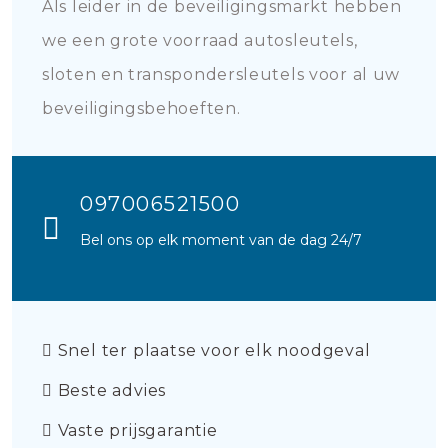
Als leider in de beveiligingsmarkt hebben
we een grote voorraad autosleutels,
sloten en transpondersleutels voor al uw
beveiligingsbehoeften.
097006521500
Bel ons op elk moment van de dag 24/7
Snel ter plaatse voor elk noodgeval
Beste advies
Vaste prijsgarantie