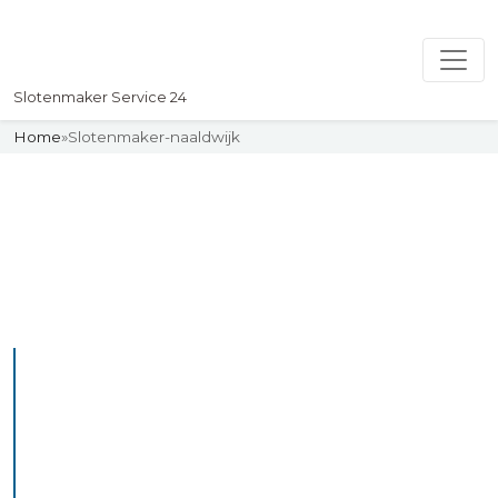
Slotenmaker Service 24
Home
»
Slotenmaker-naaldwijk
Slotenmaker
Uw professionelle Slotenmaker
Service 24
De beste bekwame
slotenmakers in