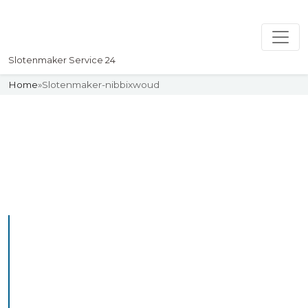
Slotenmaker Service 24
Home
»
Slotenmaker-nibbixwoud
Slotenmaker
Uw professionelle Slotenmaker
Service 24
De beste bekwame
slotenmakers in