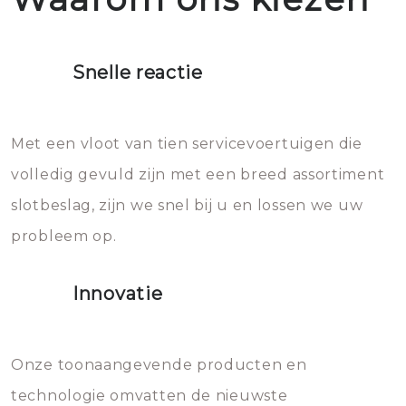
Het is zeer af te raden om zelf te
moet doen: je moet zeker geen
proberen de deuren te openen.
heet water over je slot gooien.
Snelle reactie
Sloten bestaan uit talloze kleine
Het zal inderdaad werken, maar
en zeer complexe onderdelen,
later zal het water dat je
Met een vloot van tien servicevoertuigen die
die relatief gemakkelijk te
eroverheen hebt gegooid weer
volledig gevuld zijn met een breed assortiment
beschadigen zijn. In veel
bevriezen.
slotbeslag, zijn we snel bij u en lossen we uw
gevallen zult u schade aan de
probleem op.
sloten veroorzaken, waardoor
het slot gerepareerd of zelfs
Innovatie
geheel vervangen moet worden.
Dit brengt extra kosten met zich
mee, die u gemakkelijk kunt
Onze toonaangevende producten en
vermijden.
technologie omvatten de nieuwste