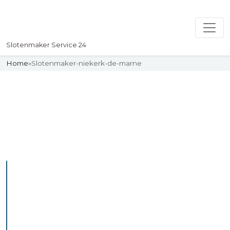
Slotenmaker Service 24
Home
»
Slotenmaker-niekerk-de-marne
Slotenmaker
Uw professionelle Slotenmaker
Service 24
De beste bekwame
slotenmakers in Niekerk