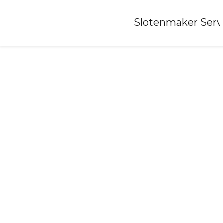
Home
»
Slotenmaker Serv
Slotenmaker-nieuw-annerveen