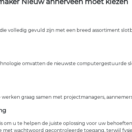
maker Nieuw annerveen moet kiezen
die volledig gevuld zijn met een breed assortiment slotbe
nologie omvatten de nieuwste computergestuurde sle
e werken graag samen met projectmanagers, aannemers 
ing
nis om u te helpen de juiste oplossing voor uw behoefte
e met wachtwoord gecontroleerde toegang, terwijl fys