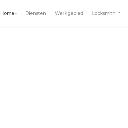
ice 24
Home
Diensten
Werkgebied
Locksmith in