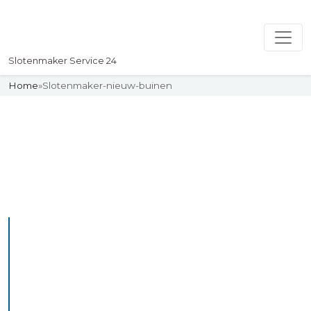
Slotenmaker Service 24
Home
»
Slotenmaker-nieuw-buinen
Slotenmaker
Uw professionelle Slotenmaker
Service 24
De beste bekwame
slotenmakers in Nieuw