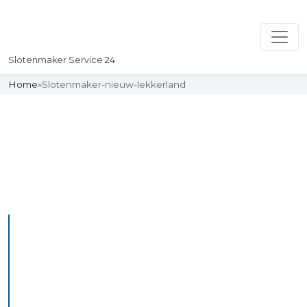
Slotenmaker Service 24
Home
»
Slotenmaker-nieuw-lekkerland
Slotenmaker
Uw professionelle Slotenmaker
Service 24
De beste bekwame
slotenmakers in Nieuw