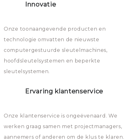
Innovatie
geheel vervangen moet worden.
Dit brengt extra kosten met zich
mee, die u gemakkelijk kunt
Onze toonaangevende producten en
vermijden.
technologie omvatten de nieuwste
computergestuurde sleutelmachines,
hoofdsleutelsystemen en beperkte
sleutelsystemen.
Ervaring klantenservice
Onze klantenservice is ongeëvenaard. We
werken graag samen met projectmanagers,
aannemers of anderen om de klus te klaren.