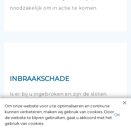
noodzakelijk om in actie te komen.
INBRAAKSCHADE
Is er bij u ingebroken en zijn de sloten
onherstelbaar beschadigd? Uiteraard kunt
Om onze website voor u te optimaliseren en continu te
kunnen verbeteren, maken wij gebruik van cookies. Door
u hier 24/7 bij ons terecht.
ОК
de website te blijven gebruiken, gaat u akkoord met het
gebruik van cookies.