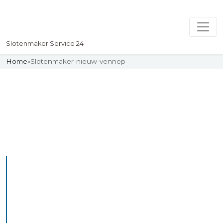
Slotenmaker Service 24
Home
»
Slotenmaker-nieuw-vennep
Slotenmaker
Uw professionelle Slotenmaker
Service 24
De beste bekwame
slotenmakers in Nieuw