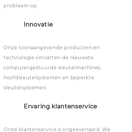
probleem op.
sloten veroorzaken, waardoor
het slot gerepareerd of zelfs
Innovatie
geheel vervangen moet worden.
Dit brengt extra kosten met zich
mee, die u gemakkelijk kunt
Onze toonaangevende producten en
vermijden.
technologie omvatten de nieuwste
computergestuurde sleutelmachines,
hoofdsleutelsystemen en beperkte
sleutelsystemen.
Ervaring klantenservice
Onze klantenservice is ongeëvenaard. We