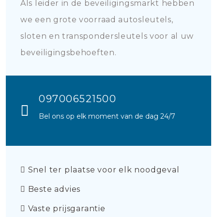
Als leider in de beveiligingsmarkt hebben
we een grote voorraad autosleutels,
sloten en transpondersleutels voor al uw
beveiligingsbehoeften.
097006521500
Bel ons op elk moment van de dag 24/7
Snel ter plaatse voor elk noodgeval
Beste advies
Vaste prijsgarantie