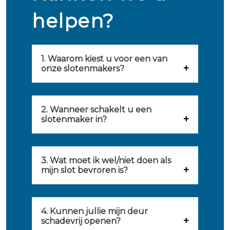
helpen?
1. Waarom kiest u voor een van
onze slotenmakers?
Onze slotenmakers zijn
geselecteerd op kwaliteit,
2. Wanneer schakelt u een
slotenmaker in?
snelheid en service. U vindt
U kunt de hulp van een
hierom uitsluitend de beste
slotenmaker inschakelen
3. Wat moet ik wel/niet doen als
partij om u van dienst te zijn.
mijn slot bevroren is?
wanneer: u uzelf heeft
Onze slotenmakers streven
Wat u kunt doen: in de winter
buitengesloten, uw slot niet
ernaar om binnen 20 minuten
komt het wel eens voor dat
4. Kunnen jullie mijn deur
meer functioneert, er
ter plaatse te zijn om u een
schadevrij openen?
sloten bevriezen. Dan kunt u
inbraakschade moet worden