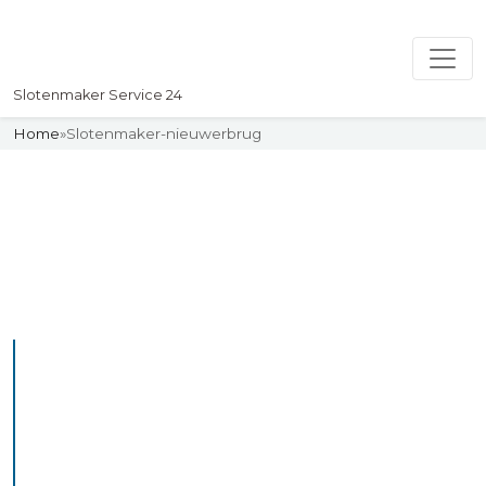
Slotenmaker Service 24
Home
»
Slotenmaker-nieuwerbrug
Slotenmaker
Uw professionelle Slotenmaker
Service 24
De beste bekwame
slotenmakers in