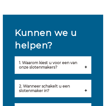
Kunnen we u
helpen?
1. Waarom kiest u voor een van
onze slotenmakers?
Onze slotenmakers zijn
geselecteerd op kwaliteit,
2. Wanneer schakelt u een
slotenmaker in?
snelheid en service. U vindt
U kunt de hulp van een
hierom uitsluitend de beste