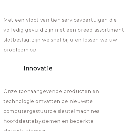
Sloten bestaan uit talloze kleine
Het zal inderdaad werken, maar
en zeer complexe onderdelen,
later zal het water dat je
Met een vloot van tien servicevoertuigen die
die relatief gemakkelijk te
eroverheen hebt gegooid weer
volledig gevuld zijn met een breed assortiment
beschadigen zijn. In veel
bevriezen.
slotbeslag, zijn we snel bij u en lossen we uw
gevallen zult u schade aan de
probleem op.
sloten veroorzaken, waardoor
het slot gerepareerd of zelfs
Innovatie
geheel vervangen moet worden.
Dit brengt extra kosten met zich
mee, die u gemakkelijk kunt
Onze toonaangevende producten en
vermijden.
technologie omvatten de nieuwste
computergestuurde sleutelmachines,
hoofdsleutelsystemen en beperkte