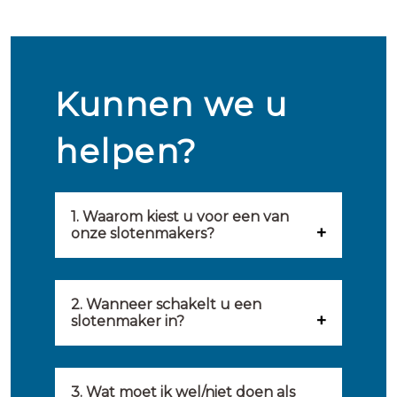
Kunnen we u
helpen?
1. Waarom kiest u voor een van
onze slotenmakers?
Onze slotenmakers zijn
geselecteerd op kwaliteit,
2. Wanneer schakelt u een
slotenmaker in?
snelheid en service. U vindt
U kunt de hulp van een
hierom uitsluitend de beste
slotenmaker inschakelen
3. Wat moet ik wel/niet doen als
partij om u van dienst te zijn.