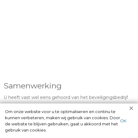
Samenwerking
U heeft vast wel eens gehoord van het beveiligingsbedrijf
SKG. En wij Slotenmaker Nieuweschoot werken samen met
Om onze website voor u te optimaliseren en continu te
het SKG beveiligingsbedrijf. Wat houdt dat in? Dat betekent
kunnen verbeteren, maken wij gebruik van cookies. Door
ОК
de website te blijven gebruiken, gaat u akkoord met het
dat al onze sloten van het beveiligingsbedrijf SKG zijn en u
gebruik van cookies.
dus de beste sloten zal krijgen op uw deur. Een beter