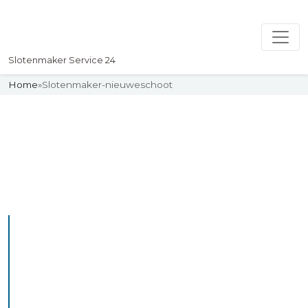
Slotenmaker Service 24
Home
»
Slotenmaker-nieuweschoot
Slotenmaker
Uw professionelle Slotenmaker
Service 24
De beste bekwame
slotenmakers in