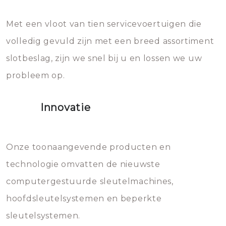
en zeer complexe onderdelen,
later zal het water dat je
Met een vloot van tien servicevoertuigen die
die relatief gemakkelijk te
eroverheen hebt gegooid weer
volledig gevuld zijn met een breed assortiment
beschadigen zijn. In veel
bevriezen.
slotbeslag, zijn we snel bij u en lossen we uw
gevallen zult u schade aan de
probleem op.
sloten veroorzaken, waardoor
het slot gerepareerd of zelfs
Innovatie
geheel vervangen moet worden.
Dit brengt extra kosten met zich
mee, die u gemakkelijk kunt
Onze toonaangevende producten en
vermijden.
technologie omvatten de nieuwste
computergestuurde sleutelmachines,
hoofdsleutelsystemen en beperkte
sleutelsystemen.