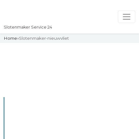
Slotenmaker Service 24
Home
»
Slotenmaker-nieuwvliet
Slotenmaker
Uw professionelle Slotenmaker
Service 24
De beste bekwame
slotenmakers in