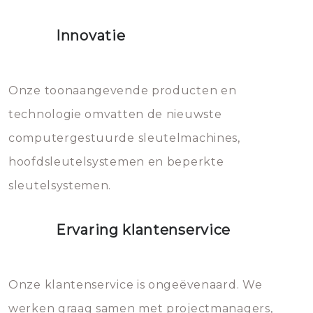
het slot gerepareerd of zelfs
Innovatie
geheel vervangen moet worden.
Dit brengt extra kosten met zich
mee, die u gemakkelijk kunt
Onze toonaangevende producten en
vermijden.
technologie omvatten de nieuwste
computergestuurde sleutelmachines,
hoofdsleutelsystemen en beperkte
sleutelsystemen.
Ervaring klantenservice
Onze klantenservice is ongeëvenaard. We
werken graag samen met projectmanagers,