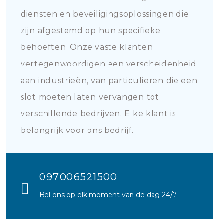
diensten en beveiligingsoplossingen die
zijn afgestemd op hun specifieke
behoeften. Onze vaste klanten
vertegenwoordigen een verscheidenheid
aan industrieën, van particulieren die een
slot moeten laten vervangen tot
verschillende bedrijven. Elke klant is
belangrijk voor ons bedrijf.
097006521500
Bel ons op elk moment van de dag 24/7