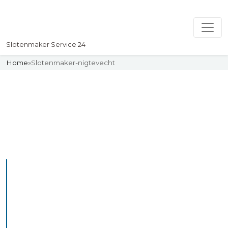
Slotenmaker Service 24
Home
»
Slotenmaker-nigtevecht
Slotenmaker
Uw professionelle Slotenmaker
Service 24
De beste bekwame
slotenmakers in