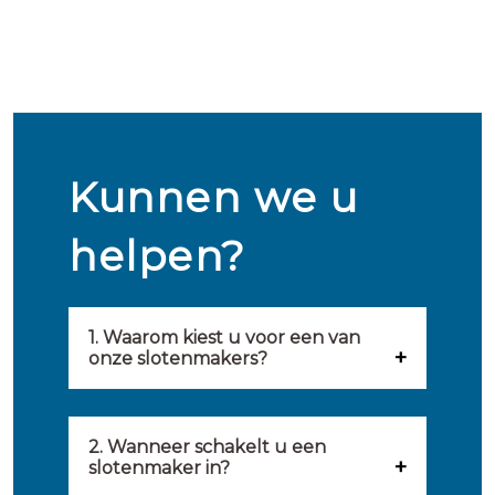
Kunnen we u
helpen?
1. Waarom kiest u voor een van
onze slotenmakers?
Onze slotenmakers zijn
geselecteerd op kwaliteit,
2. Wanneer schakelt u een
slotenmaker in?
snelheid en service. U vindt