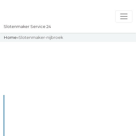
Slotenmaker Service 24
Home
»
Slotenmaker-nijbroek
Slotenmaker
Uw professionelle Slotenmaker
Service 24
De beste bekwame
slotenmakers in