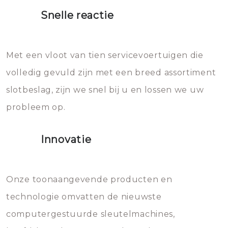
proberen de deuren te openen.
heet water over je slot gooien.
Snelle reactie
Sloten bestaan uit talloze kleine
Het zal inderdaad werken, maar
en zeer complexe onderdelen,
later zal het water dat je
Met een vloot van tien servicevoertuigen die
die relatief gemakkelijk te
eroverheen hebt gegooid weer
volledig gevuld zijn met een breed assortiment
beschadigen zijn. In veel
bevriezen.
slotbeslag, zijn we snel bij u en lossen we uw
gevallen zult u schade aan de
probleem op.
sloten veroorzaken, waardoor
het slot gerepareerd of zelfs
Innovatie
geheel vervangen moet worden.
Dit brengt extra kosten met zich
mee, die u gemakkelijk kunt
Onze toonaangevende producten en
vermijden.
technologie omvatten de nieuwste
computergestuurde sleutelmachines,