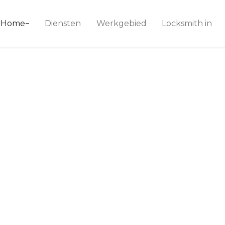
ice 24
Home
Diensten
Werkgebied
Locksmith in