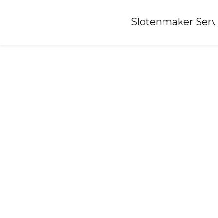
Home
»
Slotenmaker Serv
Slotenmaker-nijega