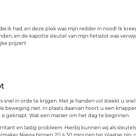
die ik had, en deze plek was mijn redder in nood! Ik kree
den, en de kapotte sleutel van mijn fietsslot was verw
jke prijzen!
ot
 snel in orde te krijgen. Met je handen vol steekt u sne
nde beweging niet. In plaats daarvan hoort u een knappen
ot is geknapt. Wat een manier om het dag te beginnen.
 irritant en lastig probleem. Hierbij kunnen wij als sleu
lmaker Nijega binnen 20 à 30 minuten ter plaatse zijn, 