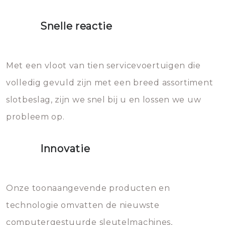
proberen de deuren te openen.
heet water over je slot gooien.
Snelle reactie
Sloten bestaan uit talloze kleine
Het zal inderdaad werken, maar
en zeer complexe onderdelen,
later zal het water dat je
Met een vloot van tien servicevoertuigen die
die relatief gemakkelijk te
eroverheen hebt gegooid weer
volledig gevuld zijn met een breed assortiment
beschadigen zijn. In veel
bevriezen.
slotbeslag, zijn we snel bij u en lossen we uw
gevallen zult u schade aan de
probleem op.
sloten veroorzaken, waardoor
het slot gerepareerd of zelfs
Innovatie
geheel vervangen moet worden.
Dit brengt extra kosten met zich
mee, die u gemakkelijk kunt
Onze toonaangevende producten en
vermijden.
technologie omvatten de nieuwste
computergestuurde sleutelmachines,