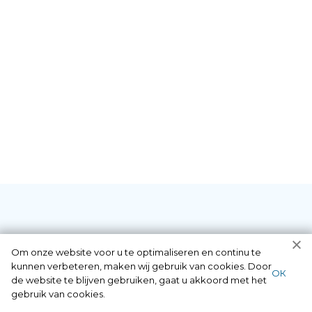
Diensten die wij als
Om onze website voor u te optimaliseren en continu te
kunnen verbeteren, maken wij gebruik van cookies. Door
ОК
de website te blijven gebruiken, gaat u akkoord met het
slotenmaker in
gebruik van cookies.