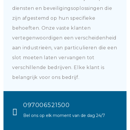
diensten en beveiligingsoplossingen die
zijn afgestemd op hun specifieke
behoeften. Onze vaste klanten
vertegenwoordigen een verscheidenheid
aan industrieën, van particulieren die een
slot moeten laten vervangen tot
verschillende bedrijven. Elke klant is
belangrijk voor ons bedrijf.
097006521500
Bel ons op elk moment van de dag 24/7