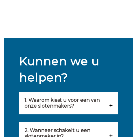
Kunnen we u
helpen?
1. Waarom kiest u voor een van
onze slotenmakers?
Onze slotenmakers zijn
geselecteerd op kwaliteit,
2. Wanneer schakelt u een
slotenmaker in?