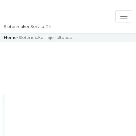
Slotenmaker Service 24
Home
»
Slotenmaker-nijeholtpade
Slotenmaker
Uw professionelle Slotenmaker
Service 24
De beste bekwame
slotenmakers in