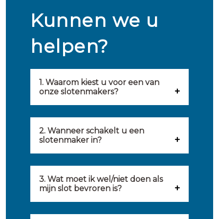
Kunnen we u
helpen?
1. Waarom kiest u voor een van
onze slotenmakers?
Onze slotenmakers zijn
geselecteerd op kwaliteit,
2. Wanneer schakelt u een
slotenmaker in?
snelheid en service. U vindt
U kunt de hulp van een
hierom uitsluitend de beste
slotenmaker inschakelen
3. Wat moet ik wel/niet doen als
partij om u van dienst te zijn.
mijn slot bevroren is?
wanneer: u uzelf heeft
Onze slotenmakers streven
Wat u kunt doen: in de winter
buitengesloten, uw slot niet
ernaar om binnen 20 minuten