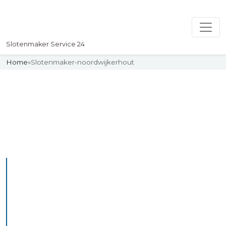
Slotenmaker Service 24
Home
»
Slotenmaker-noordwijkerhout
Slotenmaker
Uw professionelle Slotenmaker
Service 24
De beste bekwame
slotenmakers in