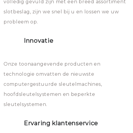
volledig gevuld zijn met een breed assortiment
beschadigen zijn. In veel
bevriezen.
slotbeslag, zijn we snel bij u en lossen we uw
gevallen zult u schade aan de
probleem op.
sloten veroorzaken, waardoor
het slot gerepareerd of zelfs
Innovatie
geheel vervangen moet worden.
Dit brengt extra kosten met zich
mee, die u gemakkelijk kunt
Onze toonaangevende producten en
vermijden.
technologie omvatten de nieuwste
computergestuurde sleutelmachines,
hoofdsleutelsystemen en beperkte
sleutelsystemen.
Ervaring klantenservice